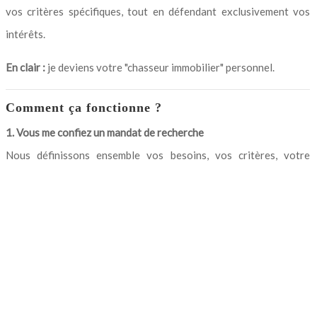
vos critères spécifiques, tout en défendant exclusivement vos
intérêts.
En clair :
je deviens votre "chasseur immobilier" personnel.
Comment ça fonctionne ?
1. Vous me confiez un mandat de recherche
Nous définissons ensemble vos besoins, vos critères, votre
budget et votre zone de recherche.
2. Je mobilise tout mon réseau
Grâce au mandat, j’active mes contacts, mes outils professionnels
et mon accès aux biens du marché (même ceux qui ne sont pas
encore publiés).
Je collabore aussi avec d’autres agences (toutes bannières